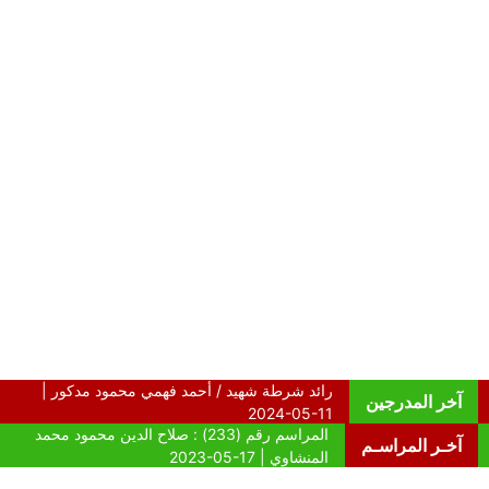
آخر المدرجين
آخـر المراسـم