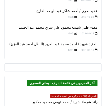
3462
2016-07-17
عقيد بحري / أحمد شاكر عبد الواحد القارج
4668
2016-10-23
مقدم طيار شهيد/ محمود علي سري محمد عبد الحميد
2306
2023-02-25
العقيد شهيد / أحمد محمد عبد العزيز (البطل أحمد عبد العزيز)
8391
2015-07-16
آخر المدرجين في قائمة الشرف الوطني المصري
الشرطه (قلادة تاميكوم من الطبقة الذهبية)
رائد شرطة شهيد / أحمد فهمي محمود مدكور