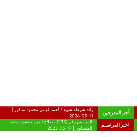
آخر المدرجين
آخـر المراسـم