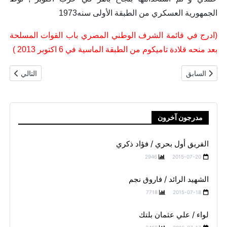
الجمهورية العسكري من الطبقة الأولى سنه1973
(ادرج في قائمة الشرف الوطني المصري باب القوات المسلحة
بعد منحه قلادة تاميكوم من الطبقة الماسية في 6 اكتوبر 2013 )
المقال السابق: عبد الجواد محمد مسعد سويلم
المقال التال
السابق
التالي
مدرجون آخرون
الفريق أول بحري / فؤاد ذكري
2946
2015-07-20
الشهيد الرائد / فاروق نجم
7718
2015-07-18
لواء / علي عثمان بلتك