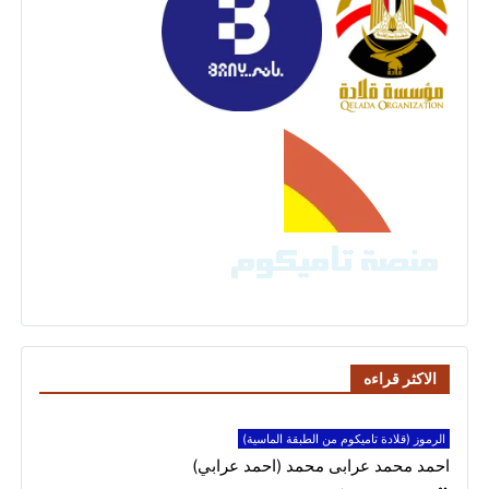
الاكثر قراءه
الرموز (قلادة تاميكوم من الطبقة الماسية)
احمد محمد عرابى محمد (احمد عرابي)