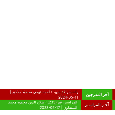
آخر المدرجين
آخـر المراسـم