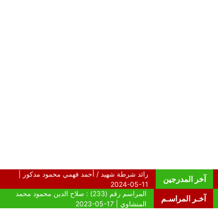
آخر المدرجين
آخـر المراسـم