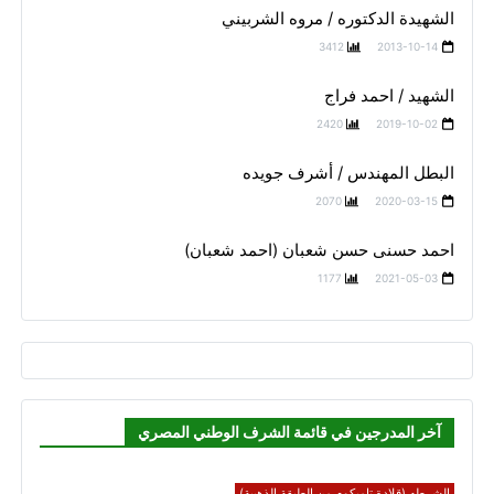
الشهيدة الدكتوره / مروه الشربيني
3412
2013-10-14
الشهيد / احمد فراج
2420
2019-10-02
البطل المهندس / أشرف جويده
2070
2020-03-15
احمد حسنى حسن شعبان (احمد شعبان)
1177
2021-05-03
آخر المدرجين في قائمة الشرف الوطني المصري
الشرطه (قلادة تاميكوم من الطبقة الذهبية)