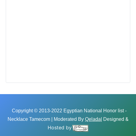
Copyright © 2013-2022 Egyptian National Honor list -
&
Necklace Tamecom | Moderated By
Qelada
| Designed
Hosted by