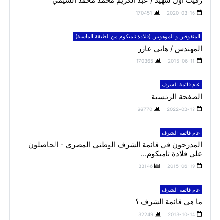
رقيب أول شهيد / عبد الكريم محمد محمد الشيمي
170451
2020-03-16
المتفوقين و الموهوبين (قلادة تاميكوم من الطبقة الماسية)
المهندس / هاني عازر
170365
2015-06-11
عام قائمة الشرف
الصفحة الرئيسية
66770
2022-02-18
عام قائمة الشرف
المدرجون في قائمة الشرف الوطني المصري - الحاصلون
علي قلادة تاميكوم...
33146
2015-06-19
عام قائمة الشرف
ما هي قائمة الشرف ؟
32249
2013-10-14