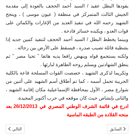
يقودها البطل عقيد / السيد أحمد الحجف بالعودة إلى مقدمة
الجيش الثالث المتمركز في منطقة ( عيون موسى ) ، وينجح
الشهيد رحمه الله في تنفيذ العديد من الإغارات والكمائن على
قوات العدو ، ويكبده خسائر فادحة .
وبينما يخطط البطل / السيد أحمد الحجف لتنفيذ كمين جديد إذا
بشظية قاتلة تصيب صدره ، فيسقط على الأرض بين رجاله .
ولكنه يستجمع قواه وينهض رافعا يديه هاتفا " تحيا مصر " ثم
ينطق الشهادتين ويسلم روحه الطاهرة لبارئها .
وتكريما لذكرى الشهيد ، خصصت القوات المسلحة قاعة بالكلية
الحربية تحمل أسمه ، كما تم أطلاق أسم الشهيد على أثنين من
شوارع مصر ، الأول بمحافظة الإسماعيلية مكان إقامة الشهيد ،
والثانى بإنشاص حيث كان موقعه في حرب أكتوبر المجيدة.
ادرج في قائمة الشرف الوطني المصري في 26/12/2013 بعد
منحه القلاده من الطبقه الماسية
المقال السابق: الشهيد الرقيب / عمر حسن الفرك
المقال التال
السابق
التالي