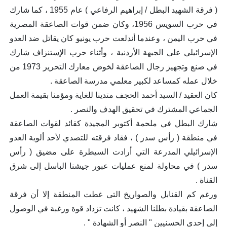
( فرقة الشهيد البطل / إبراهيم الرفاعي ) عام 1955 ، كما شارك
في حرب السويس 1956، وكان ضمن قوات الصاعقة المصرية
في حرب اليمن ، وعندما أندلعت حرب يونيو كان يقاتل ضد العدو
الإسرائيلي على الجبهة الأردنية ، وأثناء حرب الإستنزاف شارك
في صنع وتجهيز رجال الصاعقة لخوض معارك التحرير 1973 من
خلال عمله كمساعد لكبير معلمي مدرسة الصاعقة .
كان العقيد / السيد أحمد الحجف متدينا للغاية ومؤمنا بقيمة العمل
الجماعي المشترك في تحقيق الهدف والنصر .
شارك البطل في ملحمة أكتوبر المجيدة كقائد لقوات الصاعقة
في منطقة ( رأس سدر ) ، فقاد فرقته للتصدي لأحد ألوية العدو
الإسرائيلي المدرعة التي أرادت السيطرة على مضيق ( رأس
سدر ) في محاولة لمنع عمليات عبور جيشنا الباسل إلى شرق
القناة .
ورغم كم القنابل والصواريخ التى غطت المنطقة إلا أن فرقة
الصاعقة بقيادة بطلنا الشهيد ، كانت تزداد قوة ورغبة في الوصول
إلى إحدى الحسنيين " النصر أو الشهادة " .