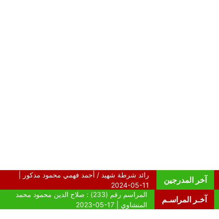
آخر المدرجين
آخـر المراسـم