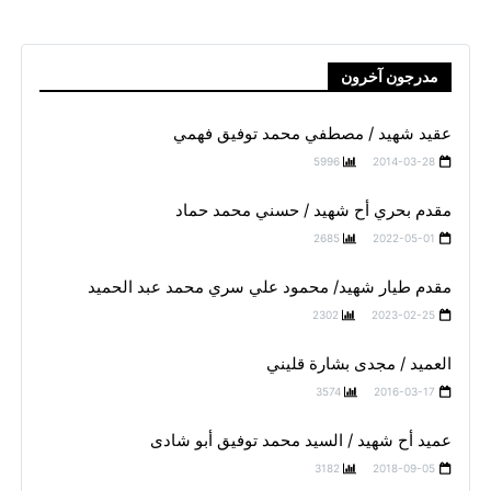
مدرجون آخرون
عقيد شهيد / مصطفي محمد توفيق فهمي
5996
2014-03-28
مقدم بحري أح شهيد / حسني محمد حماد
2685
2022-05-01
مقدم طيار شهيد/ محمود علي سري محمد عبد الحميد
2302
2023-02-25
العميد / مجدى بشارة قليني
3574
2016-03-17
عميد أح شهيد / السيد محمد توفيق أبو شادى
3182
2018-09-05