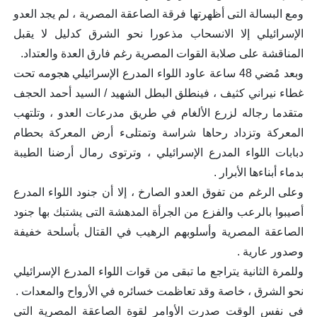
ومع البسالة التى أظهرتها فرقة الصاعقة المصرية ، لم يجد العدو
الإسرائيلي إلا الانسحاب مذعورا نحو الشرق كدليل لا يقبل
المناقشة على صلابة القوات المصرية رغم فارق العدة والعتداد.
وبعد مُضي 48 ساعة عاود اللواء المدرع الإسرائيلي هجومه تحت
غطاء نيراني كثيف ، فينطلق البطل الشهيد / السيد أحمد الحجف
متقدما رجاله لزرع الألغام في طريق مدرعات العدو ، وتلتهب
المعركة وتزداد رحاها شراسة وتمتلىء أرض المعركة بحطام
دبابات اللواء المدرع الإسرائيلي ، وترتوى رمال أرضنا الطيبة
بدماء أبناءها الأبرار .
وعلى الرغم من تفوق العدو الصارخ ، إلا أن جنود اللواء المدرع
أصيبوا بالرعب والفزع من الجرأة المدهشة التى يشتبك بها جنود
الصاعقة المصرية وأسلوبهم الرهيب في القتال بأسلحة خفيفة
وصدور عارية .
وللمرة الثانية يتراجع ما تبقى من قوات اللواء المدرع الإسرائيلي
نحو الشرق ، خاصة وقد تعاظمت خسائره في الأرواح والمعدات .
في نفس الوقت صدرت الأوامر لقوة الصاعقة المصرية التى