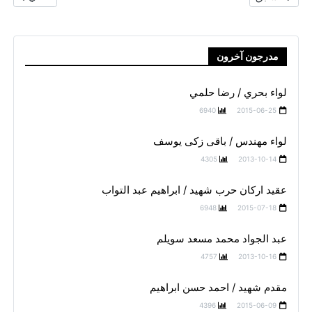
مدرجون آخرون
لواء بحري / رضا حلمي
6940
2015-06-25
لواء مهندس / باقى زكى يوسف
4305
2013-10-14
عقيد اركان حرب شهيد / ابراهيم عبد التواب
6948
2015-07-18
عبد الجواد محمد مسعد سويلم
4757
2013-10-16
مقدم شهيد / احمد حسن ابراهيم
4396
2015-06-09