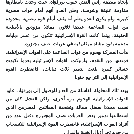
بإتجاه منطقة رأس العش جنوب بورفؤاد، حيث وجدت بانتظارها
مقاومة عنيفة وشرسة، وظن العدو أنهم أمام قوات مصرية
كبيرة، ولم يكون العدو يعلم أنه يقف أمام قوة مصرية محدودة
من قوات الصاعقة عددها ثلاثون مقاتلا مزودين بالأسلحة
الخفيفة، بينما كانت القوة الإسرائيلية تتكون من عشر دبابات
مدعمة بقوة مشاة ميكانيكية في عربات نصف مجنزرة.
بدأت المعركة بهجوم من قوات الصاعقة على القوات الإسرائيلية،
فمنعتها من التقدم، وارتبكت القوات الإسرائيلية بعدما تكبدت
خسائر كبيرة بلغت تدمير ثلاث دبابات، فاضطرت القوة
الإسرائيلية إلى التراجع جنوبا.
وبعد تلك المحاولة الفاشلة من العدو للوصول إلى بورفؤاد، عاود
القوات الإسرائيلية الهجوم مرة أخرى، ولكن الفشل كان من
نصيبه مجددا بفضل بسالة وتضحية المقاتلين المصريين الذين
استطاعوا تدمير بعض العربات نصف المجنزرة وقتل عدد من
أفراد القوات الإسرائيلية، فاضطرت القوة الإسرائيلية للانسحاب
من جديد تجر أذيال الخيبة والمرار.