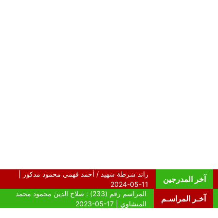
آخر المدرجين
آخـر المراسـم