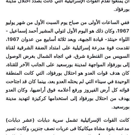
أن يمنعوا تقدم القوات الإسرائيلية التي كانت بصدد احتلال مدينة
بورفؤاد.
ففي الساعات الأولى من صباح يوم السبت الأول من شهر يوليو
1967، وكان ذلك هو اليوم الأول لتولي المشير أحمد إسماعيل -
اللواء حينئذ- قيادة الجبهة، وبعد ثلاثة أسابيع من عدوان 1967،
تقدمت قوة مدرعة إسرائيلية على امتداد الضفة الشرقية لقناة
السويس من القنطرة شرق، في اتجاه الشمال بغرض الوصول
إلى بورفؤاد المواجهة لمدينة بورسعيد على الجانب الآخر للقناة،
كان هدف قوات العدو هو احتلال بورفؤاد، التي كانت المنطقة
الوحيدة في سيناء التي لم يحتله العدو بعد، بينما كان قد اجتاحت
قواته كل أرض الفيروز ورفع أعلامه فوق أراضيها، وكان العدو
يهدف من احتلال بورفؤاد إلى استخدامها كركيزة لتهديد مدينة
بورسعيد.
كانت القوات الإسرائيلية تشمل سرية دبابات (عشر دبابات)
مدعمة بقوة مشاة ميكانيكا فى عربات نصف جنزير، وكانت تسير