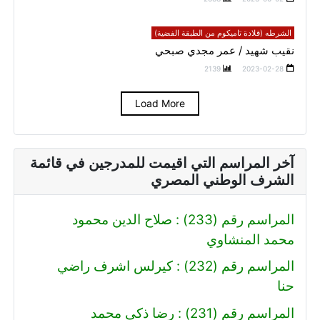
الشرطه (قلادة تاميكوم من الطبقة الفضية)
نقيب شهيد / عمر مجدي صبحي
2139
2023-02-28
Load More
آخر المراسم التي اقيمت للمدرجين في قائمة
الشرف الوطني المصري
المراسم رقم (233) : صلاح الدين محمود
محمد المنشاوي
المراسم رقم (232) : كيرلس اشرف راضي
حنا
المراسم رقم (231) : رضا ذكي محمد