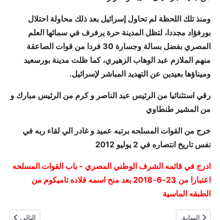
ومنذ تلك اللحظة لم تحاول إسرائيل بعد ذلك محاولة احتلال
بورفؤاد مجددا، لتظل المدينة حرة يرفرف في سمائها العلم
المصري بفضل بسالة وجسارة 30 فردا من قوات الصاعقة
منهم الملازم عبد الوهاب الزهيري، كما ظلت مدينة بورسعيد
وميناؤها بعيدين عن التهديد المباشر لإسرائيل.
رقي استثنائيا من الرئيس عبد الناصر و كرم من الرئيس مبارك و
من المشير طنطاوي
خرج من القوات المسلحه برتبه عميد و غادر الي لقاء ربه في
نفس تاريخ انتصاره في 2 يوليو 2012
ادرج في قائمه الشرف الوطني المصري - باب القوات المسلحه
اعتبارا من 23-6-2018 بعد منح اسمه قلاده تاميكوم من
الطبقه الماسية
المقال السابق: رائد / حسين محمود عمارة
المقال التالي
السابق
التالي