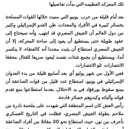
تلك المعركه العظيمه التي بدأت تفاصيلها
بعد أيام قليلة من حرب يونيو التي منيت خلالها القوات المسلحة
بخسائر كبيرة في الأفراد والمعدات، ظن العدو الإسرائيلي وكثير
من دول العالم أن الجيش المصري قد انتهى، وأنه سيحتاج إلى
عقود طويلة حتى يستطيع أن يعود إلى ساحة المعركة، إلا أن
الجيش المصري استطاع أن يثبت مجددا أنه كالعنقاء، لا ينكسر
أبدا، ويستطيع أن يجمع شتات نفسه ليعود سريعا للقتال محققا
الانتصارات تلو الانتصارات.
ففي الأول من شهر يوليو أي بعد أسابيع قليلة من بدء العدوان
الإسرائيلي في يونيو، استطاع عدد قليل من قوات الصاعقة أن
يمنع سقوط بورفؤاد في يد الاحتلال، بعدما استطاعوا منع تقدم
قواته وآلياته وكبدوهم خسائر فادحة.
رأس العش كان اسم المنطقة التي شهدت على ملحمة نادرة من
ملاحم بطولة الجيش المصري، فظلت في التاريخ العسكري
بأحرف من نور، حيث استطاع نحو 30 مقاتلا من أفراد الصاعقة