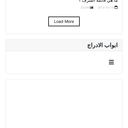
ما هي قائمة الشرف ؟
32249
2013-10-14
Load More
ابواب الادراج