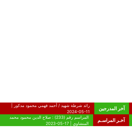
آخر المدرجين
آخـر المراسـم