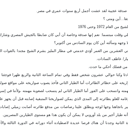
إلهي صدفة عجيبة لقد عشت أجمل أربع سنوات عمري في مصر.
قا...أين ومتى ؟
العام 1972 وحتى 1976
يلي وقلت مبتسما: نعم إنها صدفة وخاصة أن أبي كان ضابطا بالجيش المصري وشارك
ا وجهه وسألته أين كان يوم السادس من أكتوبر؟
في العشرين من العمر أؤدي خدمتي في مطار المليز بشرم الشيخ مجندا بالقوات الجو
ار/ عاطف السادات.
من فضلك أحكي ما حدث.
ادئا وكنا حوالي عشرون شخص فقط وفي تمام الساعة الثانية والربع ظهرا فوجئنا 
يخه على حظائر الطائرات أما الطيار الثاني فأخذ يصوب صواريخه على مواقع صواري
مهمته وانسحب على الفور أما الطيار الثاني لم ينسحب لصعوبة مهمته ،ولأننا في إ
امه للعلو بطائرته إلى المدى الذي يمكن لصواريخنا المتبقية إصابته قبل أن يجهز عل
طير باتجاهنا وجها لوجه ويطلق علينا رصاصات من مدفع طائرته أصابت زميلي إصابات
نه طيار أجير من بلد أوروبي لا يمكن أن يكون هذا هو مستوى الطيارين المصريين.
ورة الثانية وجدنا أن هناك فرصا عديدة لاصطياده أثناء دورانه في الدورة الثالثة و