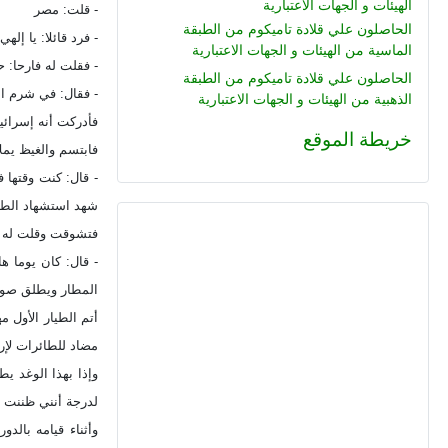
الهيئات و الجهات الاعتبارية
- قلت: مصر
الحاصلون علي قلادة تاميكوم من الطبقة
- فرد قائلا: يا 
الماسية من الهيئات و الجهات الاعتبارية
- فقلت له فارحا: ح
الحاصلون علي قلادة تاميكوم من الطبقة
- فقال: في شرم الشيخ من 
الذهبية من الهيئات و الجهات الاعتبارية
فأدركت أنه إسرائ
خريطة الموقع
فابتسم والغيظ يمل
- قال: كنت وقتها 
شهد استشهاد الطي
فتشوقت وقلت له 
- قال: كان يوما ه
المطار ويطلق صوار
أتم الطيار الأول 
مضاد للطائرات لإرغ
وإذا بهذا الوغد ي
لدرجة أنني ظننت أ
وأثناء قيامه بالد