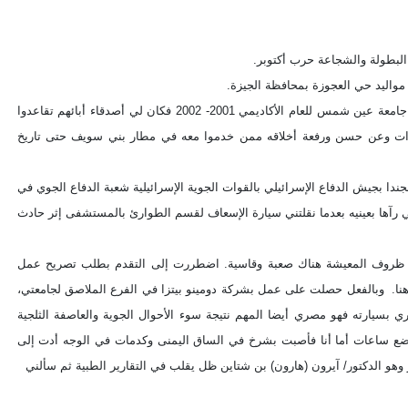
البطولة والشجاعة حرب أكتوبر.
بدأ شبح الشهيد عاطف السادات يطاردني منذ أن التحقت بالدراسات العليا بكلية الآداب قسم الإعلام جامعة عين شمس للعام الأكاديمي 2001- 2002 فكان لي أصدقاء أبائهم تقاعدوا
 وعن حسن ورفعة أخلاقه ممن خدموا معه في مطار بني سويف حتى تاريخ
ا بجيش الدفاع الإسرائيلي بالقوات الجوية الإسرائيلية شعبة الدفاع الجوي في
رآها بعينيه بعدما نقلتني سيارة الإسعاف لقسم الطوارئ بالمستشفى إثر حادث
ولأن ظروف المعيشة هناك صعبة وقاسية. اضطررت إلى التقدم بطلب تصريح عمل
هنا. وبالفعل حصلت على عمل بشركة دومينو بيتزا في الفرع الملاصق لجامعتي،
بسيارته فهو مصري أيضا المهم نتيجة سوء الأحوال الجوية والعاصفة الثلجية
ضع ساعات أما أنا فأصبت بشرخ في الساق اليمنى وكدمات في الوجه أدت إلى
هو الدكتور/ آيرون (هارون) بن شتاين ظل يقلب في التقارير الطبية ثم سألني