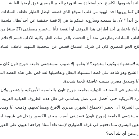
تبدأ هجومها الكاسح نحو أستعادة سيناء ورفع العلم المصري فوق أرضها الغالية .
 كما يرويها احد اليهود من قلب الموقع الذي قصفه البطل الطيار عاطف السادات:
ين أبدأ ؟ لأن ما سمعته وسأرويه عليكم ما هي إلا قصة حقيقية عن أحدأبطال ملحمة 
باري أحد أطراف هذا الموقف أو القصة فأنا ...عمرو مصطفى (27 سنة) من مواليد حي العجوزة بمحافظة الجيزة.
اح الجو المصري كان لي شرف استماع قصص عن شخصية الشهيد عاطف السادات
ة لاستشهاده وكيف استشهد؟ لا يعلمها إلا طبيب بمستشفى جامعة جورج تاون كان مجند
الشيخ وهو شاهد على قصة استشهاد البطل وتفاصيلها لقد قص علي هذه القصة التي 
نا وصديق مصري بسبب عاصفة ثلجية شديدة.
لماجستير في الصحافة الدولية بجامعة جورج تاون بالعاصمة الأمريكية واشنطن 
جرة الأمريكية حتى أحصل على عمل يساندني في ظل هذه الظروف الحياتية الغريبة 
ي الشركة أن يحضر الاجتماع الشهري مديري الأفرع ومساعديهم، وذهبت أنا ومديري 
ى مستشفى الجامعة (جورج تاون) فصديقي أصيب ببعض الكسور ودخل في غيبوبة لب
ين اليسرى مما دفعهم في غرفة الطوارئ لإستدعاء أستاذ جراحة العيون على الفور و
...من أي بلد أنت؟