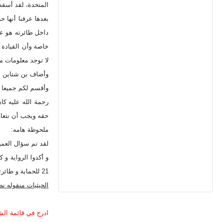
المتحدة، لقد أسقط
بعدها عرفنا أنها 
داخل طائرته هو عا
خاصة وأن القيادة 
لا توجد معلومات م
وأضاف بن شتاين أن
وأقسم لكم جميعا ع
رحمة الله عليه كا
حقه ويجب أن نتعاو
ملحوظة هامه:
لقد تم سؤال العمي
و أكدوا الرواية و
21 للحماية و طائرتين قاذفتين سوخوي 7 لضرب مطار المليز و كان الطيار عاطف السادات طيار مقاتلات قاذفه على الطائرة السوخوي 7.
الحيثيات منقوله نصا عن
ادرج في قائمة الشرف الوطني ا