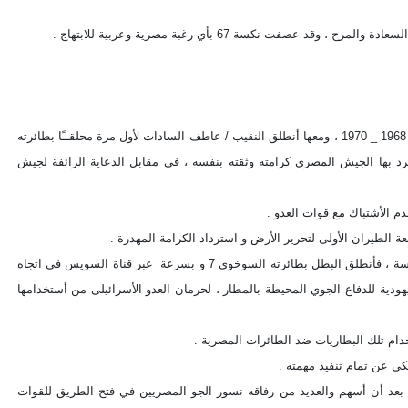
وعلى الفور بدأت تدريبات خاصة ومتتالية لكل طياري القوات الجوية المصرية ، وبدأت حرب الإستنزاف 1968 _ 1970 ، ومعها أنطلق النقيب / عاطف السادات لأول مرة محلقــًا بطائرته
 أسترد بها الجيش المصري كرامته وثقته بنفسه ، في مقابل الدعاية الزائفة لجيش
دم الأشتباك مع قوات العدو .
دقت عقارب الساعة لتعلن التقاء عقرب الساعات مع الرقم أثنين وتعانق عقرب الدقائق مع الرقم خمسة ، فأنطلق البطل بطائرته السوخوي 7 و بسرعة عبر قناة السويس في اتجاه
هودية للدفاع الجوي المحيطة بالمطار ، لحرمان العدو الأسرائيلى من أستخدامها
خدام تلك البطاريات ضد الطائرات المصرية .
كي عن تمام تنفيذ مهمته .
 بعد أن أسهم والعديد من رفاقه نسور الجو المصريين في فتح الطريق للقوات