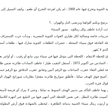
 أي طعم ، وكيف السبيل إلى السعادة والمرح ، وقد عصفت نكسة 67 بأي رغبة مصرية وعربية للابتهاج .
ضخ ونكتم أفواهنا ونرتضى الذل والهوان ..؟
 كانت أرادة عاطف وكل زملاؤه.. نسور السماء
ي 7 المقاتلة القاذفة فوق سيناء المحتلة ، عشرات الطلعات الجوية شارك فيها ، طلعات
ذي لا يُقهر .
للحظة الانتقام ، اللحظة التي يتوغل فيها في سيناء دون مانع أو رقيب ، أو أوامر بع
السادات طائرته ضمن طلعة الطيران الأولى لتحرير الأرض و استرداد الكرامة المهدرة .
 أصبح فوق الهدف تمامًا ، فأطلق صواريخ طائرته مفجرًا بطاريات صورايخ الهوك الي
طوال فترة الحرب.
م بهما عاطف للتأكد من تدمير الهدف المنوط به تمامًا ، وحتى لا يترك أي فرصة لأست
 أصيبت طائرة البطل ، في نفس اللحظة التي أنتهى فيها من التبليغ عبر أجهزة اللاسل
 أرتوت رمال سيناء الحبيبة بدمائه الطاهرة ، ليحظى بالشهادة فوق أرض البطولة