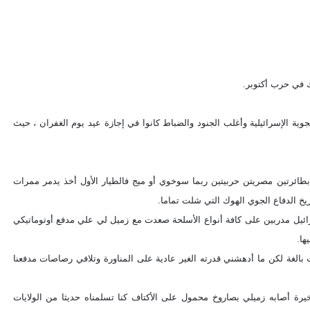
 في حرب أكتوبر.
ية الإسرائيلية وأغلب الجنود والضباط كانوا في إجازة عيد يوم الغفران ، حيث
بطائرتين مصريتن حربيتين ربما سوخوي أو ميج فالطيار الأول أخذ يدمر ممرات
خ الدفاع الجوي الهوك التي شلت تماما.
سرائيل مدربين على كافة أنواع الأسلحة صعدت مع زميل لي علي مدفع أوتوماتيكي
يها.
 بالغة لكن ما أدهشني قدرته الغير عادية على المناورة وتلافي رصاصات مدفعنا
الأخيرة أصابه زميلي بصاروخ محمول على الأكتاف كنا تسلمناه حديثا من الولايات