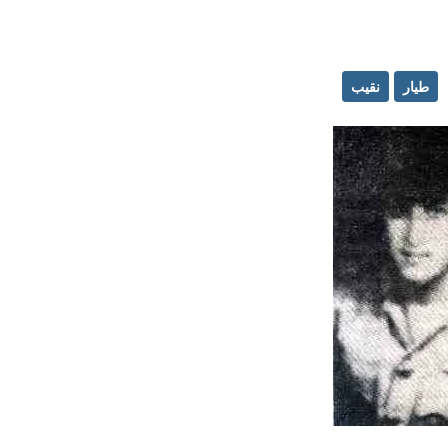
طيار
نقيب