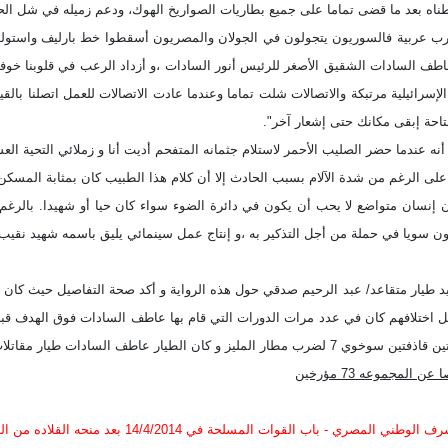
ناه بعد ما قضى تماما على جميع بطاريات الصواريخ الهوك، ودعم زميله في شل الح
حرب عربية فالسوريون يتجولون في الجولان والمصريون أسقطوا خط بارليف واستولوا 
طف السادات الشقيق الأصغر للرئيس أنور السادات ،و أزداد الرعب في قلوبنا خوف
الإسرائيلية مرتبكة والاتصالات شلت تماما وعندما عادت الاتصالات للعمل اتصلنا ب
تاحة إبقى مكانك حتى إشعار آخر".
ه عندما حضر الصليب الأحمر لاستلام جثمانه المتفحم أديت أنا و زملائي التحية الع
لى الرغم من شدة الآلام بسبب الحادث إلا أن كلام هذا الطبيب كان بمثابة المسكن ا
ن إنسان متواضع لا يحب أن يكون في دائرة الضوء سواء كان حيا أو شهيدا. بالرغم
ن سويا في حملة من أجل التذكير به ،و إنتاج عمل سينمائي يليق باسمه شهيد نقيب
د طيار متقاعد/ عبد الرحيم صدقي حول هذه الرواية و أكد صحة التفاصيل حيث كان
 كل اختلافهم كان في عدد مرات الدورات التي قام بها عاطف السادات فوق الهدف قب
 المجموعه 73 مؤرخين
لمصري - باب القوات المسلحة في 14/4/2014 بعد منحه القلاده من الطبقه الذهبية