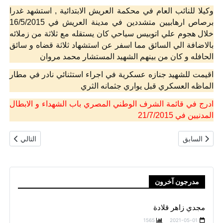
وكيلا للنائب العام في محكمة العريش الابتدائية , استشهد غدرا
برصاص ارهابيين متشددين في مدينة العريش في 16/5/2015
خلال هجوم علي اتوبيس سياحي كان يستقله مع ثلاثة من زملائه
بالاضافة الي السائق مما اسفر عن استشهاد ثلاثة قضاه و سائق
الحافله و كان من بينهم الشهيد المستشار محمد مروان
اقيمت للشهيد جنازه عسكرية في اجراء استثنائي نادر في مطار
الماظه العسكري قبل يواري جثمانه الثري
ادرج في قائمة الشرف الوطني المصري باب الشهداء و الابطال
المدنيين في 21/7/2015
المقال السابق: الشهيد طيار/ احمد عصمت
المقال التالي
السابق
التالي
مدرجون آخرون
مجدي زاهر قلادة
1565
2021-05-01