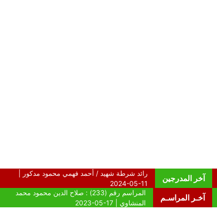
آخر المدرجين
آخـر المراسـم