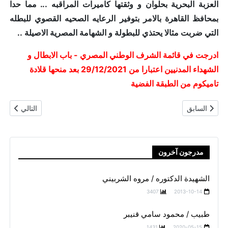
العزبة البحرية بحلوان و وثقتها كاميرات المراقبه ... مما حدا
بمحافظ القاهرة بالامر بتوفير الرعايه الصحيه القصوي للبطله
التي ضربت مثالا يحتذي للبطولة و الشهامة المصرية الاصيلة ..
ادرجت في قائمة الشرف الوطني المصري - باب الابطال و
الشهداء المدنيين اعتبارا من 29/12/2021 بعد منحها قلادة
تاميكوم من الطبقة الفضية
المقال السابق: شهيد / محمد حسين الغراوي
المقال التال
السابق
التالي
مدرجون آخرون
الشهيدة الدكتوره / مروه الشربيني
3407
2013-10-14
طبيب / محمود سامي قنيبر
1431
2020-05-15