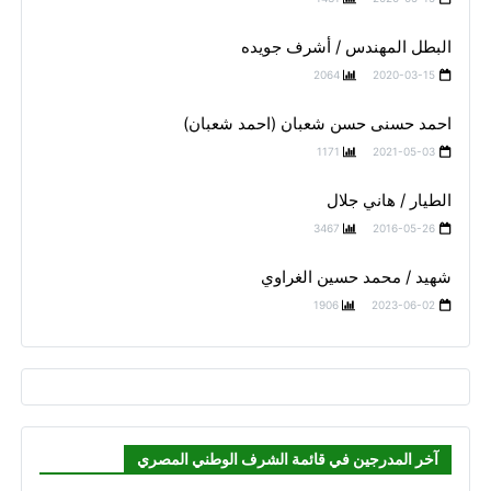
البطل المهندس / أشرف جويده
2064
2020-03-15
احمد حسنى حسن شعبان (احمد شعبان)
1171
2021-05-03
الطيار / هاني جلال
3467
2016-05-26
شهيد / محمد حسين الغراوي
1906
2023-06-02
آخر المدرجين في قائمة الشرف الوطني المصري