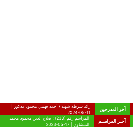
آخر المدرجين
آخـر المراسـم