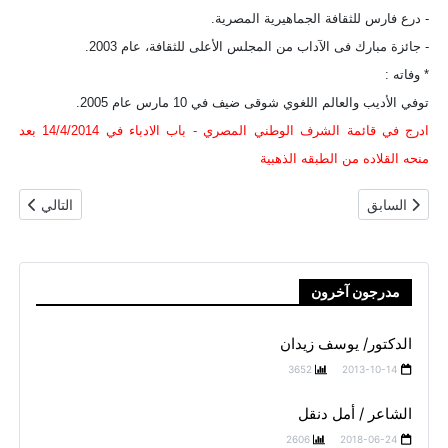
- درع فارس للثقافة الجماهيرية المصرية.
- جائزة مبارك فى الآداب من المجلس الأعلى للثقافة، عام 2003.
* وفاته :
توفي الأديب والعالم اللغوي شوقى ضيف في 10 مارس عام 2005.
ادرج في قائمة الشرف الوطني المصري - باب الادباء في 14/4/2014 بعد
منحه القلاده من الطبقه الذهبية
المقال السابق: الدكتوره / عائشة عبد الرحمن (بنت الشاطئ)
المقال التالي
السابق
التالي
مدرجون آخرون
الدكتور/ يوسف زيدان
3652
2013-10-14
الشاعر / أمل دنقل
2606
2018-06-24