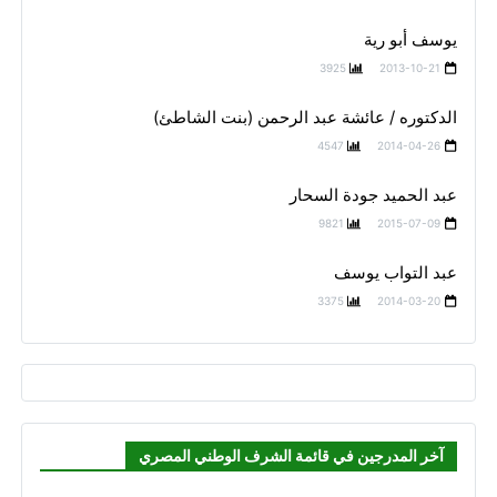
يوسف أبو رية
3925
2013-10-21
الدكتوره / عائشة عبد الرحمن (بنت الشاطئ)
4547
2014-04-26
عبد الحميد جودة السحار
9821
2015-07-09
عبد التواب يوسف
3375
2014-03-20
آخر المدرجين في قائمة الشرف الوطني المصري