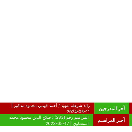
آخر المدرجين
آخـر المراسـم