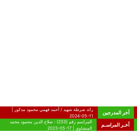
آخر المدرجين
آخـر المراسـم