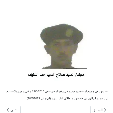
استشهد في هجوم لمتشددين دينيين في رفح المصريه في 19/8/2013 و قتل و هو زملاءه بدم
بارد بعد تم انزالهم من حافلاتهم و اطلاق النار عليهم (ادرج في 20/8/2013)
المقال السابق: جندي شهيد / السيد محمد محمد عبد الحميد أبوطالب
المقال التال
السابق
التالي