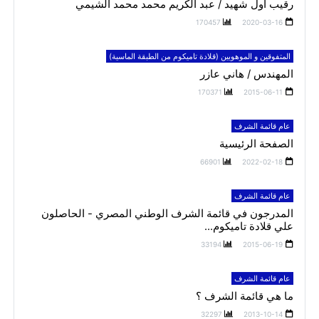
رقيب أول شهيد / عبد الكريم محمد محمد الشيمي
170457
2020-03-16
المتفوقين و الموهوبين (قلادة تاميكوم من الطبقة الماسية)
المهندس / هاني عازر
170371
2015-06-11
عام قائمة الشرف
الصفحة الرئيسية
66901
2022-02-18
عام قائمة الشرف
المدرجون في قائمة الشرف الوطني المصري - الحاصلون
علي قلادة تاميكوم...
33194
2015-06-19
عام قائمة الشرف
ما هي قائمة الشرف ؟
32297
2013-10-14