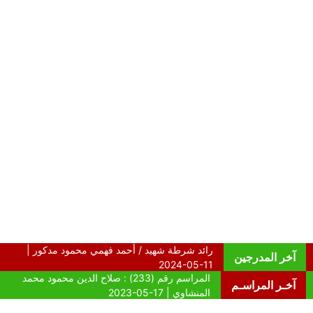
آخر المدرجين
آخـر المراسـم