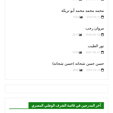
محمد محمد محمد أبو تريكة
7552
2014-01-11
مروان رجب
2217
2016-02-03
نور الطيب
1070
2021-05-07
حسن حسن شحاته (حسن شحاته)
3032
2013-10-14
آخر المدرجين في قائمة الشرف الوطني المصري