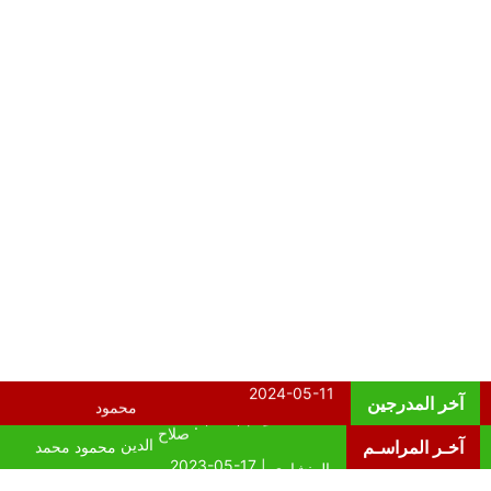
آخر المدرجين
آخـر المراسـم