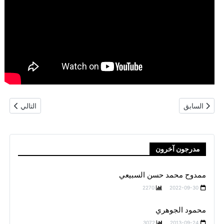
المقال السابق: كارولين أمازيس ماهر يسري
المقال التال
السابق
التالي
مدرجون آخرون
ممدوح محمد حسن السبيعي
2270
2022-09-30
محمود الجوهري
3072
2013-09-24