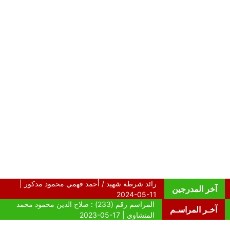
آخر المدرجين
آخـر المراسـم