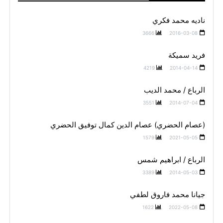
ناديه محمد فكري
3666
2016-03-08
فريد سميكة
4219
2014-04-14
الرباع / محمد الديب
3551
2014-07-04
(عصام الحضري) عصام الدين كمال توفيق الحضري
1579
2021-05-05
الرباع / ابراهيم شمس
3389
2014-05-03
جيانا محمد فاروق لطفي
1622
2022-05-08