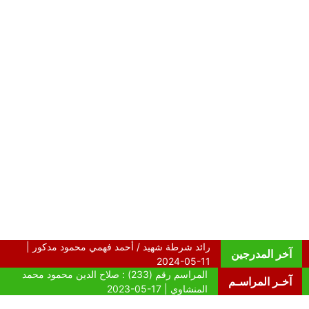
آخر المدرجين
آخـر المراسـم