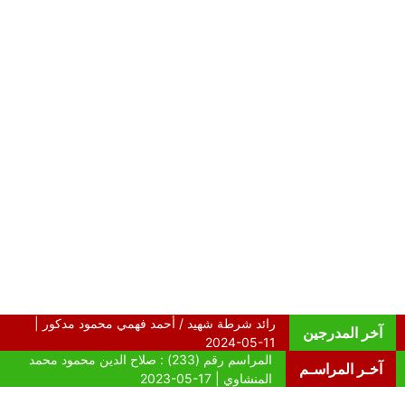
آخر المدرجين
آخـر المراسـم