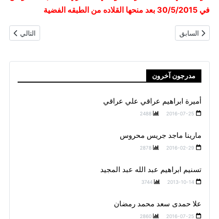
في 30/5/2015 بعد منحها القلاده من الطبقه الفضية
المقال السابق: مريم احمد بيومي
المقال التالي
السابق
التالي
مدرجون آخرون
أميرة ابراهيم عراقي علي عراقي
2488
2016-07-25
مارينا ماجد جريس محروس
2878
2016-02-29
تسنيم ابراهيم عبد الله عبد المجيد
3744
2013-10-14
علا حمدى سعد محمد رمضان
2860
2016-07-25