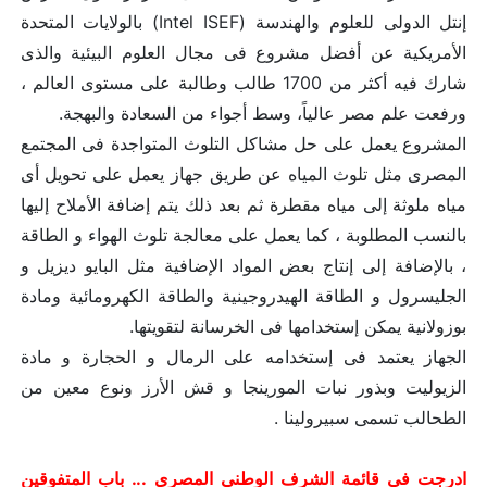
إنتل الدولى للعلوم والهندسة (Intel ISEF) بالولايات المتحدة
الأمريكية عن أفضل مشروع فى مجال العلوم البيئية والذى
شارك فيه أكثر من 1700 طالب وطالبة على مستوى العالم ،
ورفعت علم مصر عالياً، وسط أجواء من السعادة والبهجة.
المشروع يعمل على حل مشاكل التلوث المتواجدة فى المجتمع
المصرى مثل تلوث المياه عن طريق جهاز يعمل على تحويل أى
مياه ملوثة إلى مياه مقطرة ثم بعد ذلك يتم إضافة الأملاح إليها
بالنسب المطلوبة ، كما يعمل على معالجة تلوث الهواء و الطاقة
، بالإضافة إلى إنتاج بعض المواد الإضافية مثل البايو ديزيل و
الجليسرول و الطاقة الهيدروجينية والطاقة الكهرومائية ومادة
بوزولانية يمكن إستخدامها فى الخرسانة لتقويتها.
الجهاز يعتمد فى إستخدامه على الرمال و الحجارة و مادة
الزيوليت وبذور نبات المورينجا و قش الأرز ونوع معين من
الطحالب تسمى سبيرولينا .
ادرجت في قائمة الشرف الوطني المصري ... باب المتفوقين