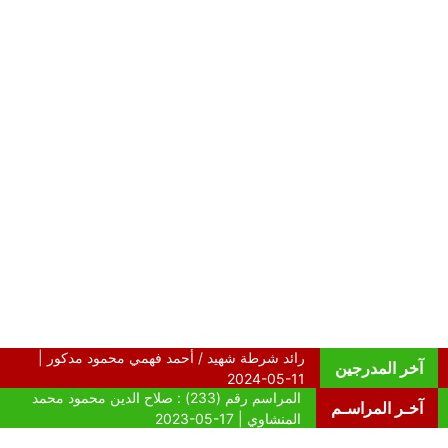
آخر المدرجين
آخـر المراسـم