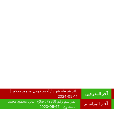
آخر المدرجين
آخـر المراسـم