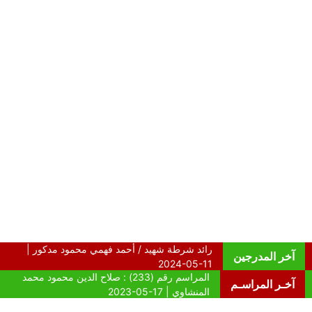
آخر المدرجين
آخـر المراسـم