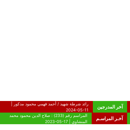
آخر المدرجين
آخـر المراسـم