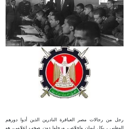
رجل من رجالات مصر العباقرة النادرين الذين أدوا دورهم
الوطني ، بكل إيمان وإخلاص، ورحلوا دون صخب إعلامي، هو