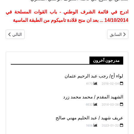
ادرج في قائمة الشرف الوطني - باب القوات المسلحة في
14/10/2014 ... بعد ان منح قلادة تاميكوم من الطبقة الماسية
المقال السابق: الشهيد اللواء أح/ شفيق مترى سدراك
المقال التال
السابق
التالي
مدرجون آخرون
لواء أح/ رجب عبد الرحيم عثمان
4170
2016-02-04
الشهيد المقدم / محمد محمد زرد
4632
2014-03-26
عريف شهيد / عبد الحليم مهني صالح
1606
2023-01-22