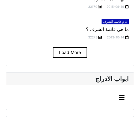
33170
2015-06-19
عام قائمة الشرف
ما هي قائمة الشرف ؟
32273
2013-10-14
Load More
ابواب الادراج