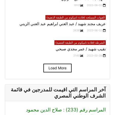
1910
2023-06-02
القوات المسلحه (قلادة تاميكوم من الطبقة الذهبية)
عريف مجند شهيد / عبد الغني ابراهيم عبد الغني الزيني
2638
2023-06-02
الشرطه (قلادة تاميكوم من الطبقة الفضية)
نقيب شهيد / عمر مجدي صبحي
2145
2023-02-28
Load More
آخر المراسم التي اقيمت للمدرجين في قائمة
الشرف الوطني المصري
المراسم رقم (233) : صلاح الدين محمود