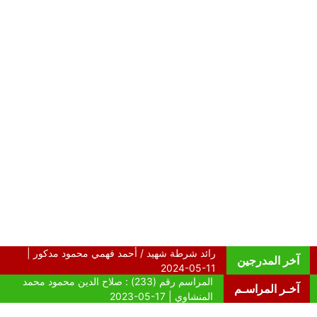
آخر المدرجين
آخـر المراسـم