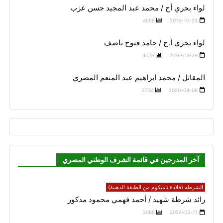
لواء بحري أح / محمد عبد المجيد حسن عزب
4558
2016-10-23
لواء بحري أ.ح / حامد فتوح ناصف
4076
2016-03-29
المقاتل / محمد ابراهيم عبد المنعم المصري
2734
2020-04-06
آخر المدرجين في قائمة الشرف الوطني المصري
الشرطه (قلادة تاميكوم من الطبقة الذهبية)
رائد شرطة شهيد / أحمد فهمي محمود مدكور
2068
2024-05-11