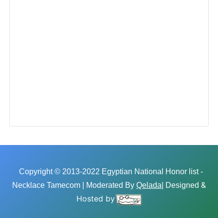
Copyright © 2013-2022 Egyptian National Honor list -
&
Necklace Tamecom | Moderated By
Qelada
| Designed
Hosted by