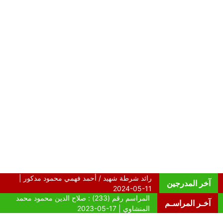
آخر المدرجين
آخـر المراسـم