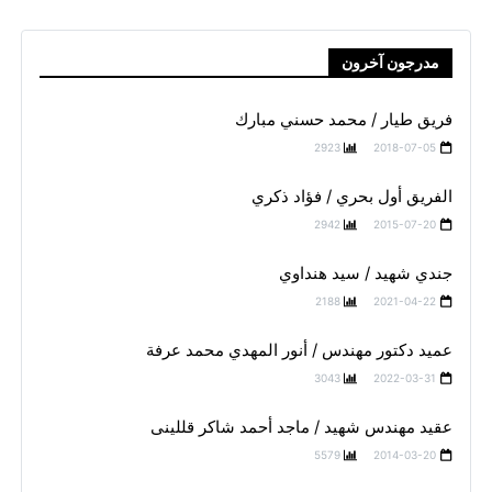
مدرجون آخرون
فريق طيار / محمد حسني مبارك
2923
2018-07-05
الفريق أول بحري / فؤاد ذكري
2942
2015-07-20
جندي شهيد / سيد هنداوي
2188
2021-04-22
عميد دكتور مهندس / أنور المهدي محمد عرفة
3043
2022-03-31
عقيد مهندس شهيد / ماجد أحمد شاكر قللينى
5579
2014-03-20