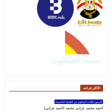
الاكثر قراءه
الرموز (قلادة تاميكوم من الطبقة الماسية)
احمد محمد عرابى محمد (احمد عرابي)