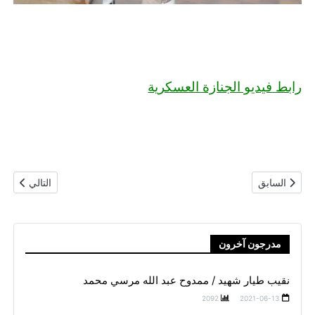
رابط فيديو الجنازة العسكرية
المقال السابق: مجند شهيد / الشحات فتحي بركات شتا
المقال التالي
السابق
التالي
مدرجون آخرون
نقيب طيار شهيد / ممدوح عبد الله مرسي محمد
2092
2021-06-13