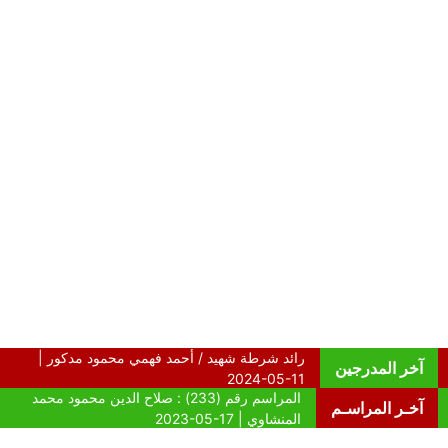
آخر المدرجين
آخـر المراسـم