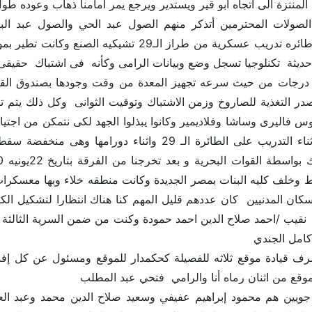
 المنتزة الى اتجاه ابو قير ويستدير ويرجع يمر امامنا ذهاب وعوده طول
صولات المحترمين أتذكر منهم الصول عبد الحي والصول عبد البا
والتنشين على طائره تدريب عسكرية من طراز ال
ديثة تكنلوجيا تسجل وضع وبيانات الرامى وكأنه فى اشتباك حقيقى
 درجات من حيث سرعه تجهيز المعدة من وقت وجودها بصندوق القو
در التغذية للصاروخ وزمن الاشتباك وتوقيت الثوانى وكل ذلك ي
وس فاليرى وساشا وفلاديمير وكانوا يبذلوا الجهد لكى نتمكن من اجتيا
على الفرقة واثناء التدريب على الطائرة الـ 29 واث
اط وخلف كليه البنات بمصر الجديدة وكانت منطقه خلاء وبها معسكر
 كامل الجندي
ف قيادة موقع ثلاثه للفصيلة كحكمدار للموقع ومسئول عن كل إفراد
وقع من اثنان رماه أنا والرامي فتحي عبد المطلب
جويين هم محمود إبراهيم عفيفي وسعيد صلاح الدين محمد وعبد 