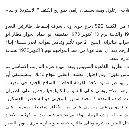
ات زغلول وهبه سليمان رامي صواريخ الكتف " الاستريلا او سام
وكنت مكلف كحكمدار موقع رقم 3 من الفصيلة رقم 39 ومن السرية الثالثة من الكتيبة 523 دفاع جوى ولى شرف إسقاط طائرتين للعدو
الاسرائيلى من طراز سكاى هوك الأولى بمنطقة الجفرة بالسويس يوم 30 يونيه 1970 والثانية يوم 10 أكتوبر 1973 بمنطقة أبو حماد بجوار مطار ابو
حماد بقرية " ألأسديه" مركز ابوحماد في دائرة مطار أبو حماد الحربي الذي أثبتت أسراب طائراتة الميج 21 قوه تأثير وتدمير لقوات العدو بسيناء إثناء
العبور وأثناء تحرير الارض المغتصبة فاردوا تدمير مطار ابو حماد الحربي وكنا بانتظارهم بعد أن استدعونا من خط المواجهة يوم 8اكتوبر1973 لحماية
غارة عليه.
ب بالكيلو أربعة ونصف بطريق القاهرة السويس وبعد انتهاء فتره التدريب الاساسى تم
شاش ثقيل" وتم اجتياز الكشف الطبي بنجاح وذلك بمستشفى أبو
 أبو قير تمهيدا لاخذ الفرقة الخاصة بالسلاح الجديد فى مدرسه
مورة بالا سكندريه وهو سام 7 او صواريخ استريلا وهو سلاح روسى عالى التقنية والتكنولوجيا وخطير على الطيران
نتصف يناير 1970 حتى منتصف يونيه وتحت قياده المقدم / محمد سهير السجيني ذو الشخصية العسكرية
طة خبراء روس على مستوى عالى من الكفاءة وضباط مصريين على
 لنا ماده الرماية وقد تم نجاحه فيما بعد انه كرئيس لاتحاد
ساحل البحر مباشرة وعلى طائرة حقيقيه وطيار مصرى يقوم بالسير