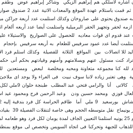
ان اشاره لاسلكي هم إبراهيم الزيكي وشاكر إبراهيم عوض وطق
وريك وعدد 2 ازمه لحفر وتجهيز الحفر البرميلية واستلمت أيضا عدد أربعه أل
ت عند قدوم اى قوات معاديه للحصول على الصواريخ والاستيلاء ع
إفراد كنت مسئول عنهم وبسلامتهم وأمنهم وقيادتهم بحكم أنى حكمد
مد لله كنا مجموعه متعاونة ومحبه ومخلصة لبعض ومستعدين للفدا
 وهى تعتبر زياده لاننا سوف نبيت فى العراء ولا يوجد اى ملاجئ 
الشخصى وهى كالا
عال فوزي ومحمد حسين ودن وعبد الرحمن فرج ومحمود عيد اسما
توسطه الحجم وهى خاصة لتنقلات الفصيلة 39 بقيادة السائق حسن على رجب وهو من الاسكندرية من حى الحضرة
وتم تجمعنا يوم 25 يونيه استلمنا التعيين الجاف لمدة يومان لكل فرد وه
ا للذهاب للجبهة وتحركنا فى اتجاه السويس وتخصص لى موقع بمن