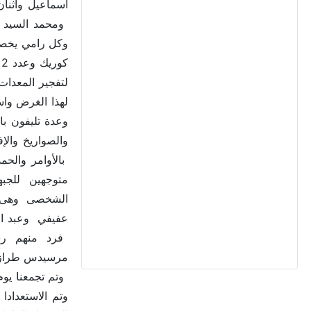
اسماعيل واثن
ك
لتفجير المعدا
والصواريخ وال
بالأوامر والح
متوجهين للجبهة
عفيفي وعبد ال
مرسيدس طراز يونيماج نقل م
وتم الاستعداد