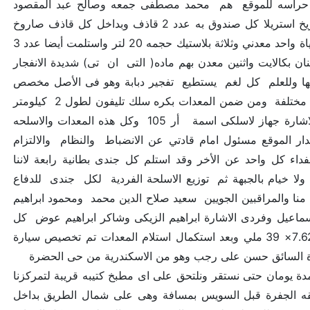
م حراسه للموقع هم محمد مصطفى جمعه وصالح عبد المقصود
ومحمد السيد ثم قمت باستلام عهدة الموقع والمعدات الاتية عدد 2 صندوق صواريخ استريلا كل صندوق به عدد 2 قاذف وبداخل كل قاذف صاروخ
وكل رامي يخصه صندوق يحتوى على صاروخان وكذلك استلمت عدد أربعة جراكن مياة واحد معدني وثلاثة بلاستيك حجمه 20 لتر واستلمت أيضا عدد 3
غام اثنان بكالايت واثنين معدن بهم ماده( التى ان تى) شديدة الانفجار
ليها وللعلم كل لغم يستطيع تفجير دبابة وهو فى الأصل مخصص
لهذا الغرض واستلمت أيضا عدد عمود سرفيس للطعام به أربعه سرفيس بإحجام مختلفة ومن ضمن المعدات بكره سلك تليفون لطول 2 كيلومتر
وعدة تليفون باليد للا اتصالات بين المواقع الثلاثة للفصيلة وكذلك استلم فرد الاشارة جهاز لاسلكى اسمة أر 105 وكل هذه المعدات والاسلحه
ار الموقع مسئول امام قادتي عن الانضباط والنظام والالتزام
ء كل واحد عن الأخر وقد استلم كل جندى بطانية رابعة لاننا
ولا خيام بالجبهة ثم توزيع الاسلحة الفردية لكل جندى للدفاع
تى أنا والرامي فتحي عبد المطلب طبنجة حلوان 9ملي لكل منا والمراقبين الجويين سعيد صلاح الدين محمد ومحمود ابراهيم
عيل وفردى الاشارة ابراهيم الزيكى وشاكر ابراهيم عوض كل
فرد منهم رشاش بورسعيد 9 ملي آما طاقم الحراسة كل فرد بندقية إليه 7.62× 39 ملي وبعد استكمال استلام المعدات تم تخصيص سيارة
و طعامه لمدة يومان حتى نستقر ونلتحق على اى مطبخ كتيبه قريبة لتمركزنا
طقه الجفرة قبل السويس بمسافة وهى على شمال الطريق بداخل