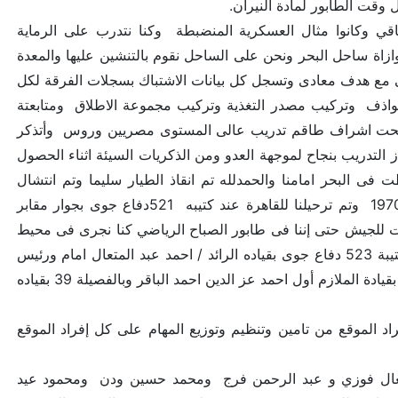
 وقت الطابور لمادة النيران.
قي وكانوا مثال العسكرية المنضبطة وكنا نتدرب على الرماية
ـ29 تشيكيه الصنع وكانت تطير بموازاة ساحل البحر ونحن على الساحل نقوم بالتنشين عليها والمعدة
 مع هدف معادى وتسجل كل بيانات الاشتباك بسجلات الفرقة لكل
اذف وتركيب مصدر التغذية وتركيب مجموعة الاطلاق ومتابعتة
تم تحت اشراف طاقم تدريب عالى المستوى مصريين وروس وأتذكر
ز التدريب بنجاح لموجهة العدو ومن الذكريات السيئة اثناء الحصول
ناء دورامها وهى منخفضة سقطت فى البحر امامنا والحمدلله تم انقاذ الطيار سليما وتم انتشال
الطائرة بعد ذلك بواسطة القوات البحرية و بعد تخرجنا من الفرقة بتاريخ 22يونيه 1970 وتم ترحيلنا للقاهرة عند كتيبه 521دفاع جوى بجوار مقابر
ات للجيش حتى إننا فى طابور الصباح الرياضي كنا نجرى فى محيط
كليه البنات والسكان المدنيين كان عددهم قليل المهم كنا هناك انتظارا لتشكيل الكتيبة 523 دفاع جوى بقياده الرائد / احمد عبد المتعال امام ورئيس
عمليات الكتيبة نقيب /احمد صلاح الدين احمد حمودة وكنت من ضمن السرية الثالثة بقيادة الملازم أول احمد عز الدين احمد الباقر وبالفصيلة 39 بقياده
 الموقع من تامين وتنظيم وتوزيع المهام على كل إفراد الموقع
العال فوزي و عبد الرحمن فرج ومحمد حسين ودن ومحمود عيد