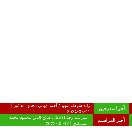
آخر المدرجين
آخـر المراسـم