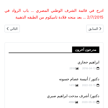
ادرج في قائمة الشرف الوطني المصري ... باب الرواد في
2/7/2015 ... بعد منحه قلادة تاميكوم من الطبقه الذهبية
المقال السابق: صلاح عطية
المقال التالي
السابق
التالي
مدرجون آخرون
ابراهيم حجازي
2518
2016-04-13
دكتور / أنيسة عصام حسونه
1470
2022-03-15
دكتور/ أشرف مدحت ابراهيم صبري
4994
2020-05-03