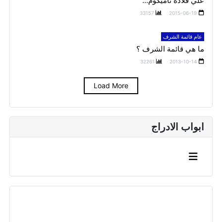
علي قلادة تاميكوم...
33157
2015-06-19
عام قائمة الشرف
ما هي قائمة الشرف ؟
32261
2013-10-14
Load More
ابواب الادراج