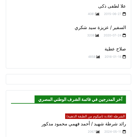
علا لطفى ذكى
4081
2015-06-27
السفير / عزيزة سيد شكري
3208
2020-07-24
صلاح عطية
4858
2016-01-18
آخر المدرجين في قائمة الشرف الوطني المصري
الشرطه (قلادة تاميكوم من الطبقة الذهبية)
رائد شرطة شهيد / أحمد فهمي محمود مدكور
2067
2024-05-11