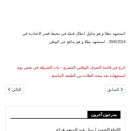
استشهد بطلا و هو يحاول ابطال قنبلة في محيط قصر الاتحادية في
30/6/2014 , استشهد بطلا و هو يدافع عن الوطن
ادرج في قائمة الشرف الوطني المصري - باب الشرطه في نفس يوم
استشهاده بعد منحه القلاده من الطبقه الماسية
المقال السابق: اللواء شرطه شهيد / خالد كال عثمان
المقال التالي
السابق
التالي
مدرجون آخرون
اللواء الشهيد / نبيل عبد المنعم فراج