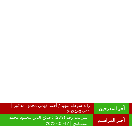
آخر المدرجين
آخـر المراسـم