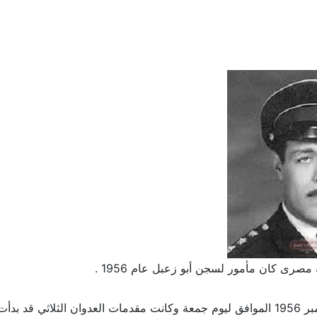
صرى كان مأمور لسجن أبو زعبل عام 1956 .