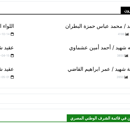
ون
يد / محمد عباس حمزة البطران
اللواء 
3-10-14
4186
شهيد / أحمد أمين عشماوي
عقيد ش
-04-15
3850
شهيد / عمر ابراهيم القاضي
عقيد ش
-05-01
2650
ن في قائمة الشرف الوطني المصري