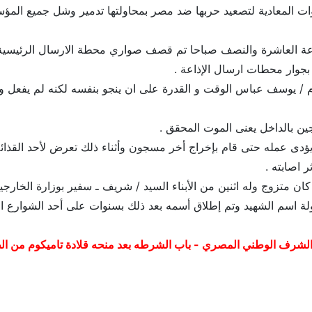
ات المعادية لتصعيد حربها ضد مصر بمحاولتها تدمير وشل جميع المؤ
ة العاشرة والنصف صباحا تم قصف صواري محطة الارسال الرئيسية بم
جوار محطات ارسال الإذاعة .
 / يوسف عباس الوقت و القدرة على ان ينجو بنفسه لكنه لم يفعل وأص
جين بالداخل يعنى الموت المحقق .
ؤدى عمله حتى قام بإخراج أخر مسجون وأثناء ذلك تعرض لأحد القذائف
ان متزوج وله اثنين من الأبناء السيد / شريف ـ سفير بوزارة الخارجية 
ة اسم الشهيد وتم إطلاق أسمه بعد ذلك بسنوات على أحد الشوارع ال
لشرف الوطني المصري - باب الشرطه بعد منحه قلادة تاميكوم من الطبقه الما
 عقيد شرطه شهيد / محمد فوزي الحوفي