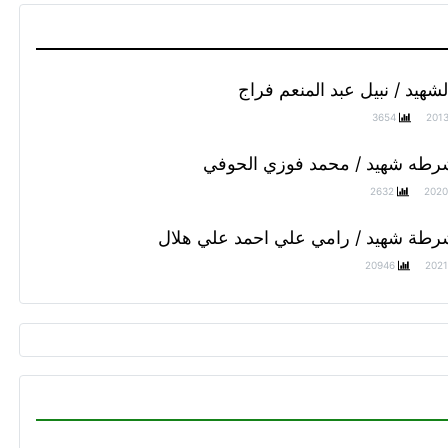
الشهيد / نبيل عبد المنعم فراج
3654
201
رطه شهيد / محمد فوزي الحوفي
2632
2020
رطة شهيد / رامي علي احمد علي هلال
20946
2021