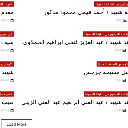
يكوم من الطبقة الذهبية)
القوات الم
 شهيد / أحمد فهمي محمود مدكور
مقدم ش
4-01-11
2066
لادة تاميكوم من الطبقة الماسية)
الرياضيون 
 شهيد / عبد العزيز فتحى ابراهيم الحملاوى
سيف 
-06-02
8618
يكوم من الطبقة الذهبية)
الأبطال و 
خليل مسيحه جرجس
شهيد 
-06-02
2384
لادة تاميكوم من الطبقة الذهبية)
الشرطه (قل
شهيد / عبد الغني ابراهيم عبد الغني الزيني
نقيب 
-02-28
2635
Load More