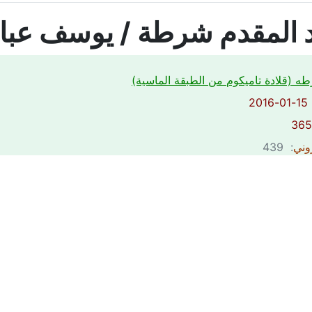
د المقدم شرطة / يوسف عب
ه (قلادة تاميكوم من الطبقة الماسية)
2
روني
: 439