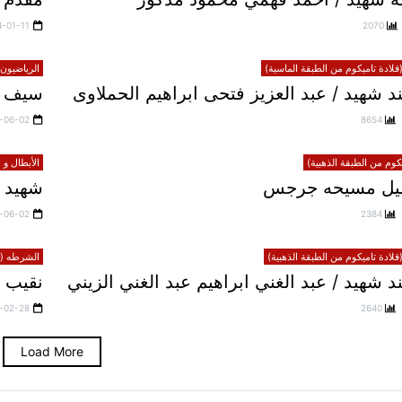
4-01-11
2070
لادة تاميكوم من الطبقة الماسية)
الرياضيون 
 شهيد / عبد العزيز فتحى ابراهيم الحملاوى
سيف 
-06-02
8654
يكوم من الطبقة الذهبية)
الأبطال و 
خليل مسيحه جرجس
شهيد 
-06-02
2384
لادة تاميكوم من الطبقة الذهبية)
الشرطه (قل
شهيد / عبد الغني ابراهيم عبد الغني الزيني
نقيب 
-02-28
2640
Load More