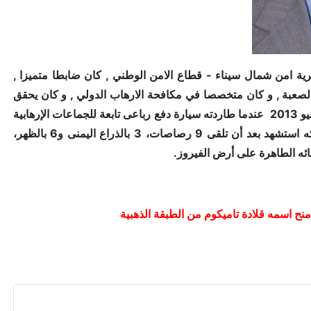
الوطني و خدم بمديرية امن شمال سيناء - قطاع الامن الوطني , كان ضابطا متميزا ,
 الصعبة , و كان متخصصا في مكافحة الارهاب الدولي , و كان يحقق
في ملفات حساسه خاصه بارهابيين يشكلون خطرا علي البلاد , استشهد بطلا في 9 يونيو 2013 عندما طاردته سيارة دفع رباعى تابعة للجماعات الإرهابية
أطلقت عليه وابلا من الرصاص، فبادلها البطل الرصاص فقتل اثنين من مستقليها، لكه استشهد بعد أن تلقى 9 رصاصات، 3 بالذراع اليمنى و6 بالظهر،
ه الطاهرة على أرض الفيروز.