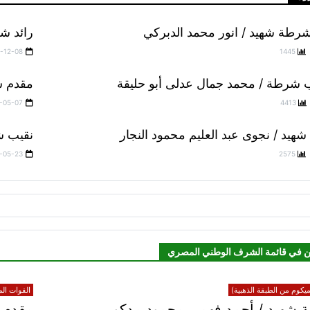
رطة شهيد / انور محمد الدبركي
رائد شر
-12-08
1445
ب شرطة / محمد جمال عدلى أبو حليقة
مقدم ش
-05-07
4413
هيد / نجوى عبد العليم محمود النجار
نقيب ش
-05-23
2575
ن في قائمة الشرف الوطني المصري
يكوم من الطبقة الذهبية)
القوات الم
 شهيد / أحمد فهمي محمود مدكور
مقدم ش