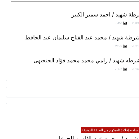
طة شهيد / احمد سمير الكبير
5451
2013
رطة شهيد / محمد عبد الفتاح سليمان عبد الحافظ
2192
2021
رطه شهيد / رامي محمد محمد فؤاد الجنجيهى
7397
2014
سلحه (قلادة تاميكوم من الطبقة الذهبية)
هيد / محمد عبد الإله صالح علي