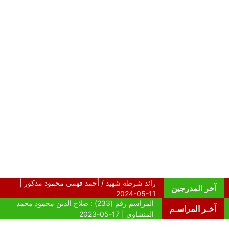
آخر المدرجين
آخـر المراسـم