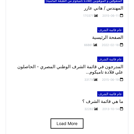
المتفوقين و الموهوبين (قلادة تاميكوم من الطبقة الماسية)
المهندس / هاني عازر
170371
2015-06-11
عام قائمة الشرف
الصفحة الرئيسية
66861
2022-02-18
عام قائمة الشرف
المدرجون في قائمة الشرف الوطني المصري - الحاصلون
علي قلادة تاميكوم...
33179
2015-06-19
عام قائمة الشرف
ما هي قائمة الشرف ؟
32282
2013-10-14
Load More