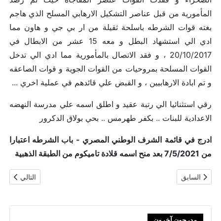
المأمورية من قبل عناصر التشكيل الارهابي المسلح الذي هاجم
بغته قوات الشرطه باسلحة ثقيلة من ار بي جي و هاون مما
ادي الي استشهاد البطل و معه 15 عشر من الابطال في
20/10/2017 ، و فقد الاتصال بالمأمورية مما ادي الي تدخل
القوات المسلحة بمروحيات من القوات الجوية و قوات الصاعقه
و تم ابادة الارهابيين ، و القبض علي قائدهم في عملية اخري ...
رقي استثنائيا الي رتبة عقيد و اطلق اسمه علي مدرسة النهضه
الاعدادية للبنات .. بكفر طهرمس .. بحي بولاق الدكرور
ادرج في قائمة الشرف الوطني المصري - باب الشرطه اعتبارا
من 7/5/2021 بعد منح اسمه قلادة تاميكوم من الطبقة الذهبية
المقال السابق: عقيد شرطة شهيد / محمد وحيد حبشي مصيلحي
المقال التال
السابق
التالي
مدرجون آخرون