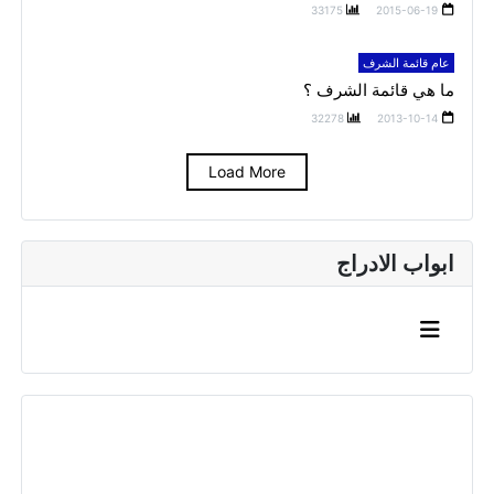
33175
2015-06-19
عام قائمة الشرف
ما هي قائمة الشرف ؟
32278
2013-10-14
Load More
ابواب الادراج