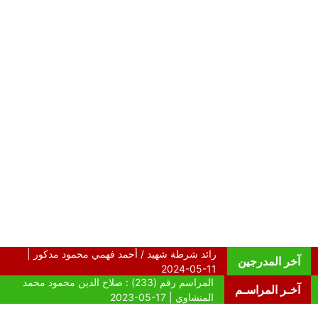
آخر المدرجين
آخـر المراسـم