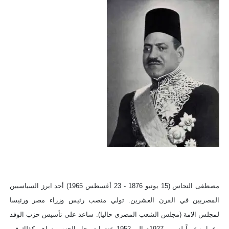
مصطفى النحاس (15 يونيو 1876 - 23 أغسطس 1965) أحد ابرز السياسيين
المصريين في القرن العشرين. تولي منصب رئيس وزراء مصر ورئيسا
لمجلس الامة (مجلس الشعب المصري حاليا). ساعد على تأسيس حزب الوفد
وعمل زعيماً له من 1927م إلي 1952 عندما تم حل الحزب. ساهم كذلك في