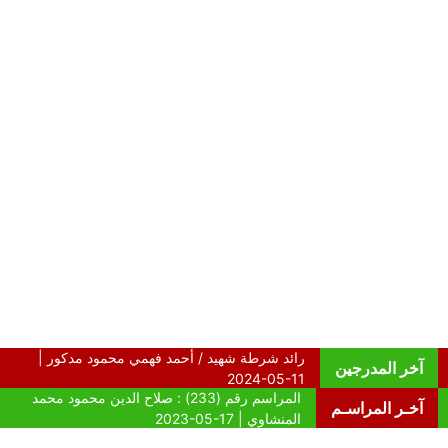
آخر المدرجين
آخـر المراسـم