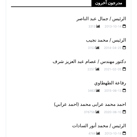
مدرجون آخرون
الرئيس / جمال عبد الناصر
3313
2013-10-14
الرئيس / محمد نجيب
3153
2014-04-25
دكتور مهندس / عصام عبد العزيز شرف
2257
2021-02-05
رفاعة الطهطاوي
3463
2015-06-13
احمد محمد عرابى محمد (احمد عرابي)
376756
2020-06-10
الرئيس / محمد أنور السادات
4744
2013-10-14