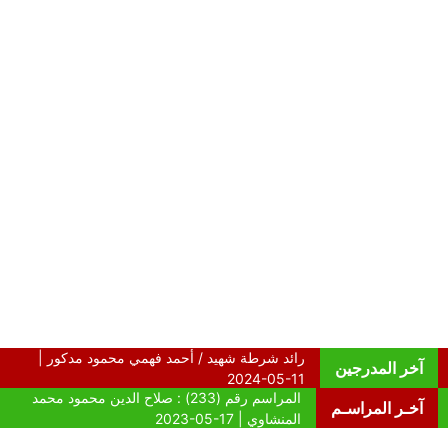
آخر المدرجين
آخـر المراسـم