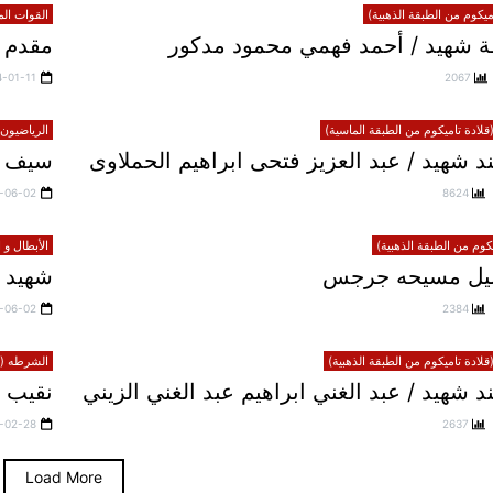
يكوم من الطبقة الذهبية)
القوات الم
 شهيد / أحمد فهمي محمود مدكور
مقدم ش
4-01-11
2067
لادة تاميكوم من الطبقة الماسية)
الرياضيون 
 شهيد / عبد العزيز فتحى ابراهيم الحملاوى
سيف 
-06-02
8624
يكوم من الطبقة الذهبية)
الأبطال و 
خليل مسيحه جرجس
شهيد 
-06-02
2384
لادة تاميكوم من الطبقة الذهبية)
الشرطه (قل
شهيد / عبد الغني ابراهيم عبد الغني الزيني
نقيب 
-02-28
2637
Load More