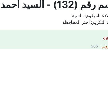
1) - السيد احمد الحجف
ادة تاميكوم:
ماسية
التكريم:
أختر المحافظة
روني
: 985