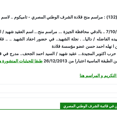
اكتوبر
تمت في 7/10/2016 .. بالدقي محافظة الجيزة ... مراسم منح... اسم العقي
ه الفاضله / داليا.. . نجلة الشهيد.. في حضور احفاد الشهيد .. .. ق
ن ا نهله احمد حسن عضو مؤسسة قلادة
 حرب اكتوبر المجيدة... عقيد شهيد / السيد احمد الجحف.. مدرج في ق
طبقة الماسية اعتبارا من 26/12/2013
طبقا للحيثيات المنشورة ه
لتكريم و المراسم هنا
ن في قائمة الشرف الوطني المصري