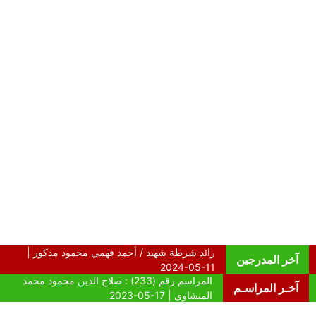
آخر المدرجين
آخـر المراسـم